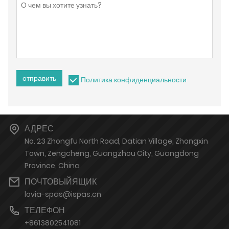
отправить
Политика конфиденциальности
АДРЕС
No. 23 Zhongfu North Road, Datian Village, Zhongxin
Town, Zengcheng, Guangzhou City, Guangdong
Province, China
ПОЧТОВЫЙЯЩИК
lovia-spas@ispas.cn
ТЕЛЕФОН
+8613802541081