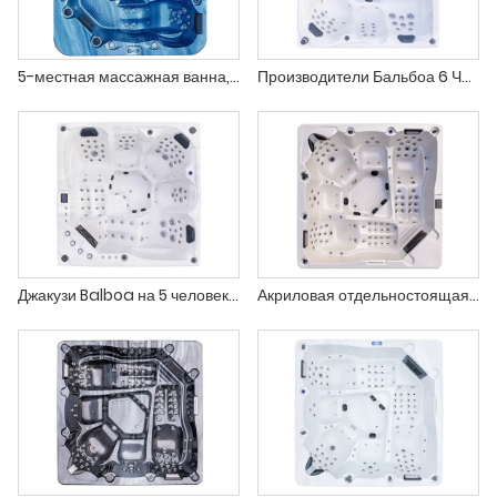
5-местная массажная ванна, гидромассажные ванны на открытом воздухе
Производители Бальбоа 6 Человек джакузи поставщики
Джакузи Balboa на 5 человек с функцией массажа на открытом воздухе
Акриловая отдельностоящая ванна Бальбоа Спа со 108 воздушными форсунками.