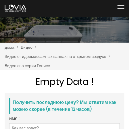
дома
>
Видео
>
Видео о гидромассажных ваннах на открытом воздухе
>
Видео спа серии Генисс
Empty Data !
Получить последнюю цену? Мы ответим как
можно скорее (в течение 12 часов)
имя :