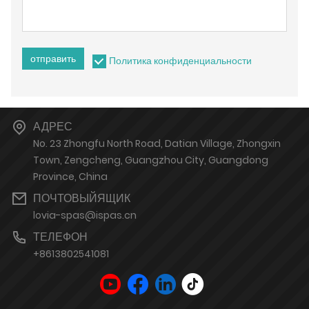
отправить
Политика конфиденциальности
АДРЕС
No. 23 Zhongfu North Road, Datian Village, Zhongxin
Town, Zengcheng, Guangzhou City, Guangdong
Province, China
ПОЧТОВЫЙЯЩИК
lovia-spas@ispas.cn
ТЕЛЕФОН
+8613802541081