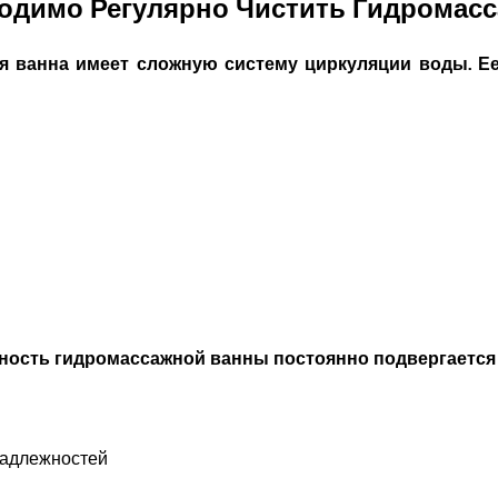
одимо Регулярно Чистить Гидромас
я ванна имеет сложную систему циркуляции воды. Е
хность гидромассажной ванны постоянно подвергаетс
инадлежностей