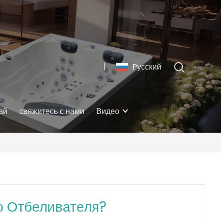
Pусский
ай
свяжитесь с нами
Видео
ю Отбеливателя?