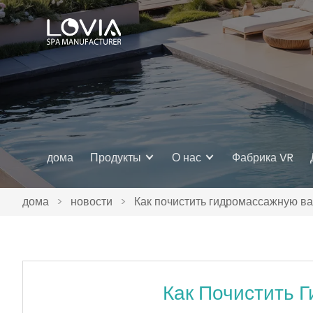
дома
Продукты
О нас
Фабрика VR
дома
>
новости
>
Как почистить гидромассажную в
Как Почистить 