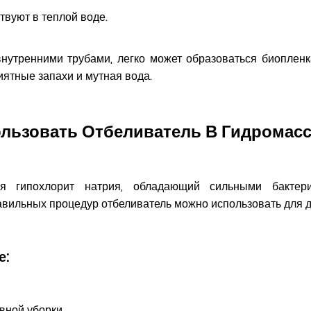
твуют в теплой воде.
нутренними трубами, легко может образоваться биопленк
ятные запахи и мутная вода.
льзовать Отбеливатель В Гидромас
ся гипохлорит натрия, обладающий сильными бактер
вильных процедур отбеливатель можно использовать для д
е:
вной уборки.